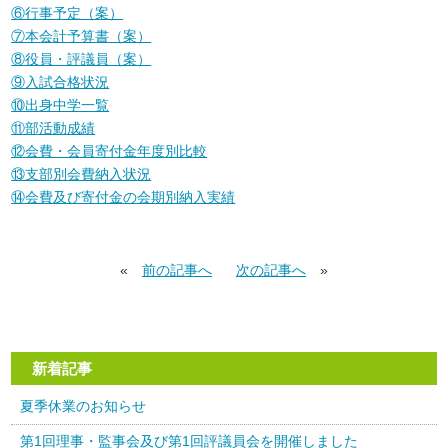
⑥行事予定（案）
⑦本会計予算書（案）
⑧役員・評議員（案）
⑨入試合格状況
⑩出身中学一覧
⑪部活動成績
⑫会費・会員寄付金年度別比較
⑬支部別会費納入状況
⑭会費及び寄付金の会期別納入実績
«
前の記事へ
次の記事へ
»
新着記事
夏季休業のお知らせ
第1回理事・監事会及び第1回評議員会を開催しました