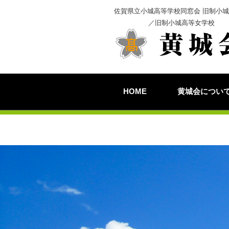
佐賀県立小城高等学校同窓会 旧制小
／旧制小城高等女学校
HOME
黄城会につい